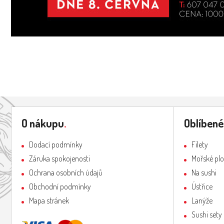
Z
á
O nákupu
.
Oblíbené
p
a
Dodací podmínky
Filety
t
Záruka spokojenosti
Mořské pl
í
Ochrana osobních údajů
Na sushi
Obchodní podmínky
Ústřice
Mapa stránek
Lanýže
Sushi sety