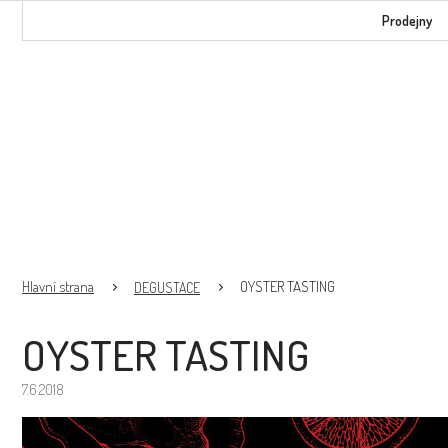
Přejít
Prodejny
na
obsah
OYSTER TASTING
DEGUSTACE
OYSTER TASTING
7.6.2018