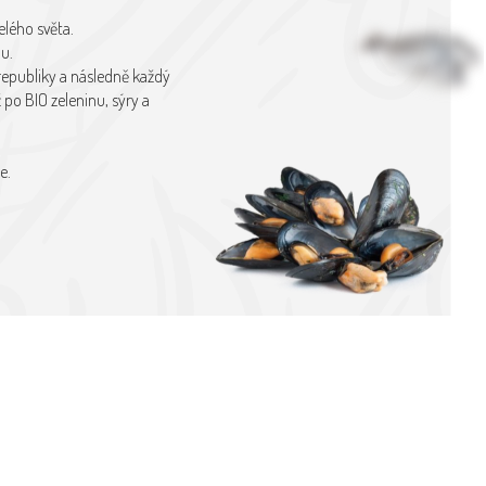
elého světa.
hu.
republiky a následně každý
po BIO zeleninu, sýry a
e.