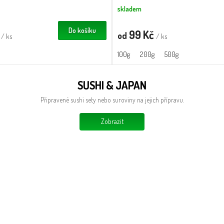
R
skladem
M
Do košíku
č
99 Kč
od
/ ks
/ ks
A
100g
200g
500g
SUSHI & JAPAN
Připravené sushi sety nebo suroviny na jejich přípravu.
Zobrazit