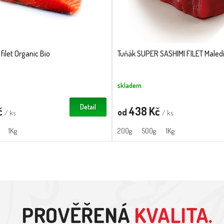
 filet Organic Bio
Tuňák SUPER SASHIMI FILET Maled
skladem
Detail
č
438 Kč
od
/ ks
/ ks
1Kg
200g
500g
1Kg
PROVĚŘENÁ
KVALITA.