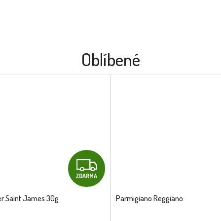
Oblíbené
Z
ZDARMA
D
er Saint James 30g
Parmigiano Reggiano
A