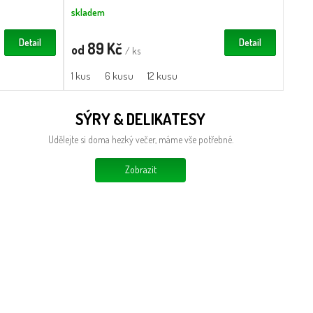
skladem
Detail
Detail
89 Kč
od
/ ks
1 kus
6 kusu
12 kusu
SÝRY & DELIKATESY
Udělejte si doma hezký večer, máme vše potřebné.
Zobrazit