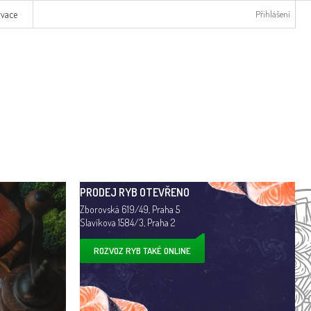
rvace
Přihlášení
PRODEJ RYB OTEVŘENO
Zborovská 619/49, Praha 5
Slavíkova 1584/3, Praha 2
ROZVOZ RYB TAKÉ ONLINE