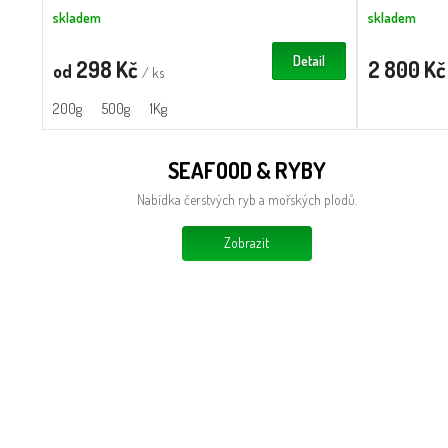
skladem
skladem
Detail
298 Kč
2 800 K
od
/ ks
200g
500g
1Kg
SEAFOOD & RYBY
Nabídka čerstvých ryb a mořských plodů.
Zobrazit