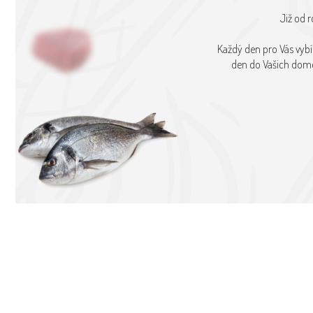
Již od r
Každý den pro Vás vybí
den do Vašich domo