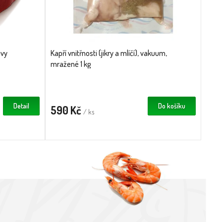
ivy
Kapří vnitřnosti (jikry a mlíčí), vakuum,
mražené 1 kg
Detail
Do košíku
590 Kč
/ ks