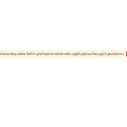
žívá soubory cookie. Dalším procházením tohoto webu vyjadřujete souhlas s jejich používáním.
 kategorie
.
Seafood Shop
.
Zborovská 619/49
Praha 5
ody
Po-Ne: 10 až 20h
+420 607 047 047
Slavíkova 1584/3
Praha 2