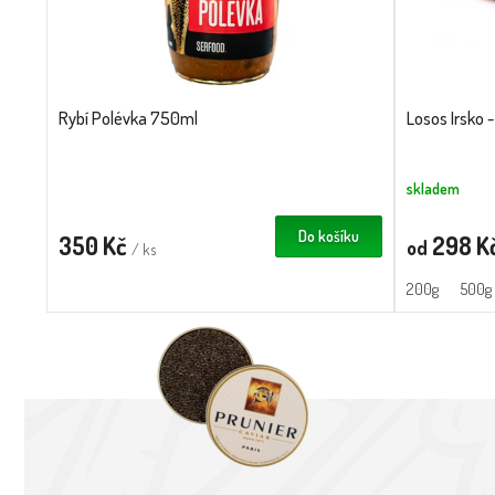
Rybí Polévka 750ml
Losos Irsko -
skladem
Do košíku
350 Kč
298 K
od
/ ks
200g
500g