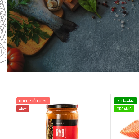
DOPORUČUJEME
BIO kvalita
Akce
ORGANIC