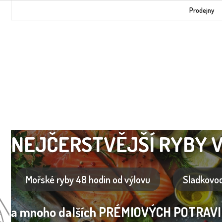
Přejít
Prodejny
na
obsah
NEJČERSTVĚJŠÍ RYBY 
Mořské ryby 48 hodin od výlovu
Sladkovod
a mnoho dalších PRÉMIOVÝCH POTRAVIN