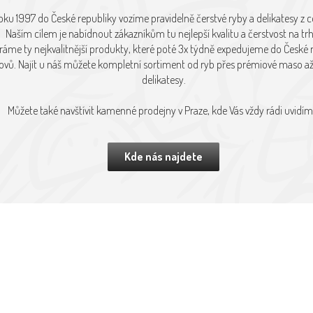
oku 1997 do České republiky vozíme pravidelně čerstvé ryby a delikatesy z c
Naším cílem je nabídnout zákazníkům tu nejlepší kvalitu a čerstvost na tr
ráme ty nejkvalitnější produkty, které poté 3x týdně expedujeme do České 
vů. Najít u náš můžete kompletní sortiment od ryb přes prémiové maso až 
delikatesy.
Můžete také navštívit kamenné prodejny v Praze, kde Vás vždy rádi uvidím
Kde nás najdete