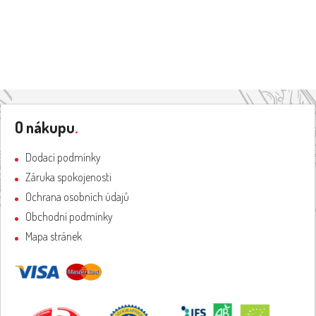
Z
á
O nákupu
.
p
a
Dodací podmínky
t
Záruka spokojenosti
í
Ochrana osobních údajů
Obchodní podmínky
Mapa stránek