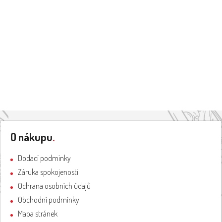
Z
á
O nákupu
.
p
a
Dodací podmínky
t
Záruka spokojenosti
í
Ochrana osobních údajů
Obchodní podmínky
Mapa stránek