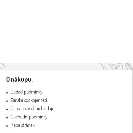
Z
á
O nákupu
.
p
a
Dodací podmínky
t
Záruka spokojenosti
í
Ochrana osobních údajů
Obchodní podmínky
Mapa stránek