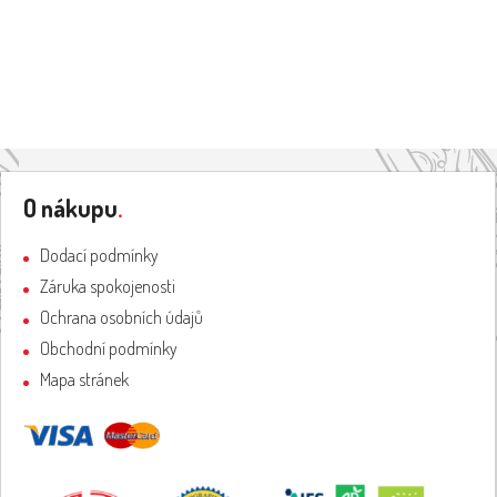
Z
á
O nákupu
.
p
a
Dodací podmínky
t
Záruka spokojenosti
í
Ochrana osobních údajů
Obchodní podmínky
Mapa stránek