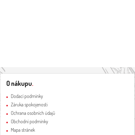
Z
á
O nákupu
.
p
a
Dodací podmínky
t
Záruka spokojenosti
í
Ochrana osobních údajů
Obchodní podmínky
Mapa stránek