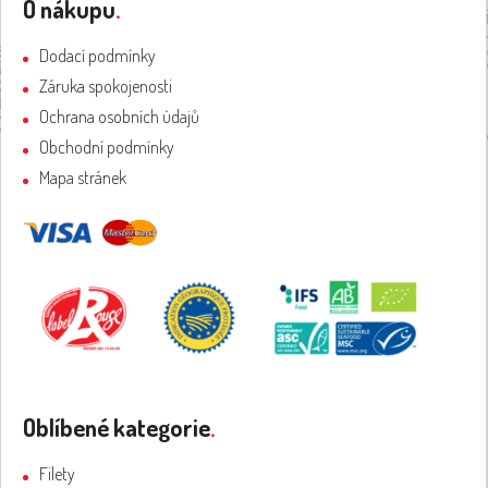
á
O nákupu
.
p
a
Dodací podmínky
t
Záruka spokojenosti
í
Ochrana osobních údajů
Obchodní podmínky
Mapa stránek
Oblíbené kategorie
.
Filety