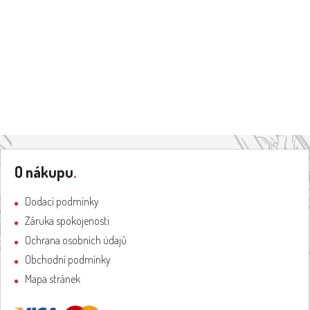
Z
á
O nákupu
.
p
a
Dodací podmínky
t
Záruka spokojenosti
í
Ochrana osobních údajů
Obchodní podmínky
Mapa stránek