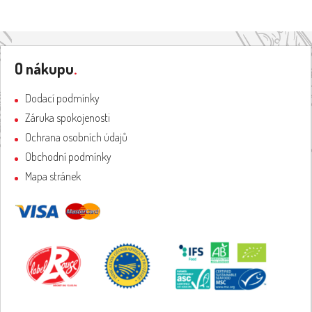
Z
á
O nákupu
.
p
a
Dodací podmínky
t
Záruka spokojenosti
í
Ochrana osobních údajů
Obchodní podmínky
Mapa stránek