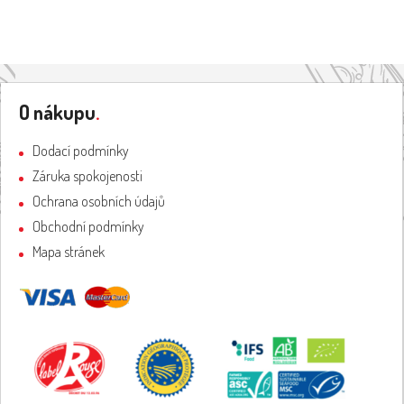
Z
á
O nákupu
.
p
a
Dodací podmínky
t
Záruka spokojenosti
í
Ochrana osobních údajů
Obchodní podmínky
Mapa stránek