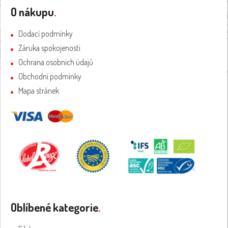
Z
á
O nákupu
.
p
a
Dodací podmínky
t
Záruka spokojenosti
í
Ochrana osobních údajů
Obchodní podmínky
Mapa stránek
Oblíbené kategorie
.