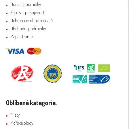
a
Dodací podmínky
t
Záruka spokojenosti
í
Ochrana osobních údajů
Obchodní podmínky
Mapa stránek
Oblíbené kategorie
.
Filety
Mořské plody