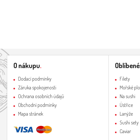
Z
á
O nákupu
.
Oblíbené
p
a
Dodací podmínky
Filety
t
Záruka spokojenosti
Mořské pl
í
Ochrana osobních údajů
Na sushi
Obchodní podmínky
Ústřice
Mapa stránek
Lanýže
Sushi sety
Caviar