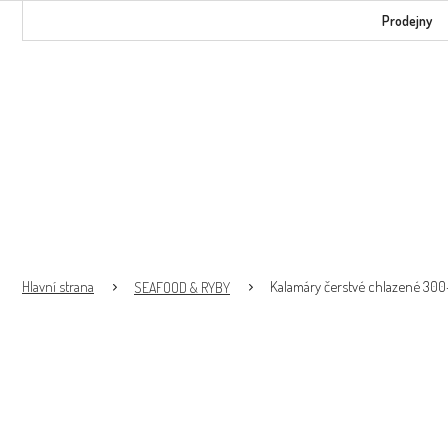
Přejít
Prodejny
na
obsah
Kalamáry čerstvé chlazené 30
SEAFOOD & RYBY