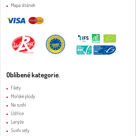
Mapa stránek
Oblíbené kategorie
.
Filety
Mořské plody
Na sushi
Ústřice
Lanýže
Sushi sety