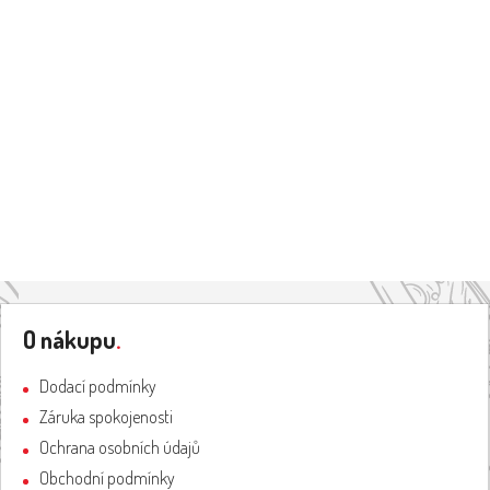
Z
á
O nákupu
.
p
a
Dodací podmínky
t
Záruka spokojenosti
í
Ochrana osobních údajů
Obchodní podmínky