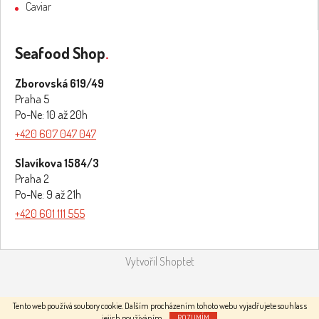
Caviar
Seafood Shop
.
Zborovská 619/49
Praha 5
Po-Ne: 10 až 20h
+420 607 047 047
Slavíkova 1584/3
Praha 2
Po-Ne: 9 až 21h
+420 601 111 555
Vytvořil Shoptet
Copyright 2026
Seafood.
. Všechna práva vyhrazena.
Tento web používá soubory cookie. Dalším procházením tohoto webu vyjadřujete souhlas s
jejich používáním.
ROZUMÍM