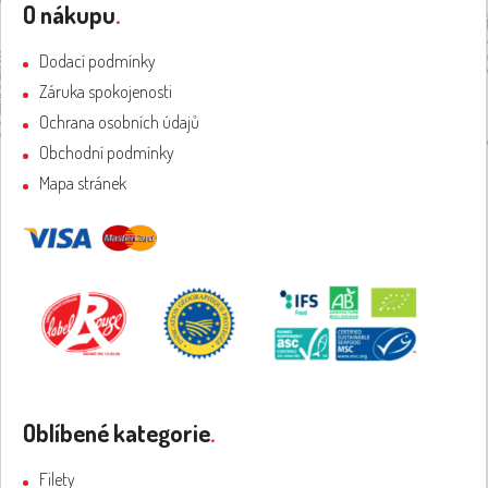
á
O nákupu
.
p
a
Dodací podmínky
t
Záruka spokojenosti
í
Ochrana osobních údajů
Obchodní podmínky
Mapa stránek
Oblíbené kategorie
.
Filety